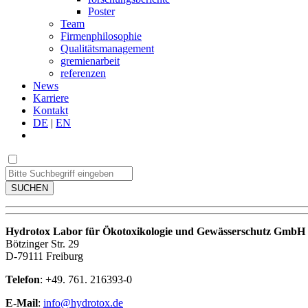
Poster
Team
Firmenphilosophie
Qualitätsmanagement
gremienarbeit
referenzen
News
Karriere
Kontakt
DE
|
EN
SUCHEN
Hydrotox Labor für Ökotoxikologie und Gewässerschutz GmbH
Bötzinger Str. 29
D-79111 Freiburg
Telefon
: +49. 761. 216393-0
E-Mail
:
info@hydrotox.de