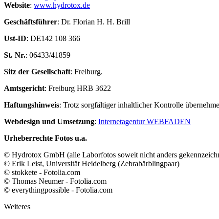
Website
:
www.hydrotox.de
Geschäftsführer
: Dr. Florian H. H. Brill
Ust-ID
: DE142 108 366
St. Nr.
: 06433/41859
Sitz der Gesellschaft
: Freiburg.
Amtsgericht
: Freiburg HRB 3622
Haftungshinweis
: Trotz sorgfältiger inhaltlicher Kontrolle übernehm
Webdesign und Umsetzung
:
Internetagentur WEBFADEN
Urheberrechte Fotos u.a.
© Hydrotox GmbH (alle Laborfotos soweit nicht anders gekennzeichn
© Erik Leist, Universität Heidelberg (Zebrabärblingpaar)
© stokkete - Fotolia.com
© Thomas Neumer - Fotolia.com
© everythingpossible - Fotolia.com
Weiteres