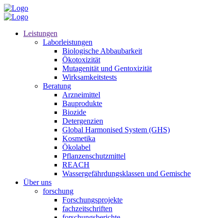
Leistungen
Laborleistungen
Biologische Abbaubarkeit
Ökotoxizität
Mutagenität und Gentoxizität
Wirksamkeitstests
Beratung
Arzneimittel
Bauprodukte
Biozide
Detergenzien
Global Harmonised System (GHS)
Kosmetika
Ökolabel
Pflanzenschutzmittel
REACH
Wassergefährdungsklassen und Gemische
Über uns
forschung
Forschungsprojekte
fachzeitschriften
forschungsberichte