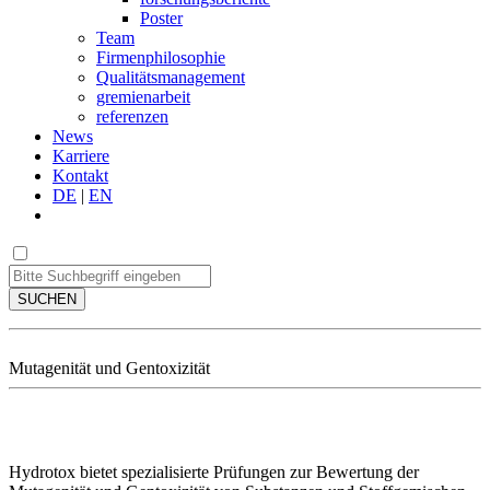
Poster
Team
Firmenphilosophie
Qualitätsmanagement
gremienarbeit
referenzen
News
Karriere
Kontakt
DE
|
EN
SUCHEN
Mutagenität und Gentoxizität
Hydrotox bietet spezialisierte Prüfungen zur Bewertung der