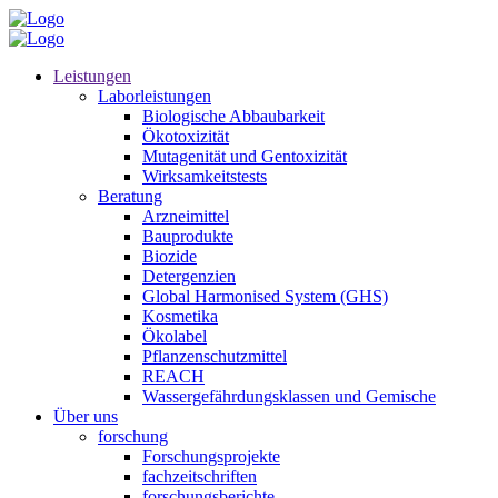
Leistungen
Laborleistungen
Biologische Abbaubarkeit
Ökotoxizität
Mutagenität und Gentoxizität
Wirksamkeitstests
Beratung
Arzneimittel
Bauprodukte
Biozide
Detergenzien
Global Harmonised System (GHS)
Kosmetika
Ökolabel
Pflanzenschutzmittel
REACH
Wassergefährdungsklassen und Gemische
Über uns
forschung
Forschungsprojekte
fachzeitschriften
forschungsberichte