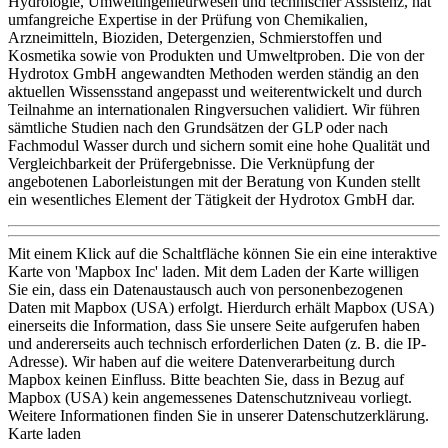
Hydrologie, Umweltingenieurwesen und technischer Assistenz, hat
umfangreiche Expertise in der Prüfung von Chemikalien,
Arzneimitteln, Bioziden, Detergenzien, Schmierstoffen und
Kosmetika sowie von Produkten und Umweltproben. Die von der
Hydrotox GmbH angewandten Methoden werden ständig an den
aktuellen Wissensstand angepasst und weiterentwickelt und durch
Teilnahme an internationalen Ringversuchen validiert. Wir führen
sämtliche Studien nach den Grundsätzen der GLP oder nach
Fachmodul Wasser durch und sichern somit eine hohe Qualität und
Vergleichbarkeit der Prüfergebnisse. Die Verknüpfung der
angebotenen Laborleistungen mit der Beratung von Kunden stellt
ein wesentliches Element der Tätigkeit der Hydrotox GmbH dar.
Mit einem Klick auf die Schaltfläche können Sie ein eine interaktive
Karte von 'Mapbox Inc' laden. Mit dem Laden der Karte willigen
Sie ein, dass ein Datenaustausch auch von personenbezogenen
Daten mit Mapbox (USA) erfolgt. Hierdurch erhält Mapbox (USA)
einerseits die Information, dass Sie unsere Seite aufgerufen haben
und andererseits auch technisch erforderlichen Daten (z. B. die IP-
Adresse). Wir haben auf die weitere Datenverarbeitung durch
Mapbox keinen Einfluss. Bitte beachten Sie, dass in Bezug auf
Mapbox (USA) kein angemessenes Datenschutzniveau vorliegt.
Weitere Informationen finden Sie in unserer Datenschutzerklärung.
Karte laden