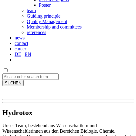
Poster
team
Guiding principle
Quality Management
Membership and committees
references
news
contact
career
DE
|
EN
SUCHEN
Hydrotox
Unser Team, bestehend aus Wissenschaftlern und
Wissenschaftlerinnen aus den Bereichen Biologie, Chemie,