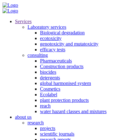
Services
Laboratory services
Biological degradation
ecotoxicity
genotoxicity and mutatoxicity
efficacy tests
consulting
Pharmaceuticals
Construction products
biocides
detergents
global harmonised system
Cosmetics
Ecolabel
plant protection products
reach
water hazard classes and mixtures
about us
research
projects
scientific journals
research reports