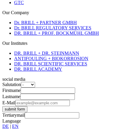
GTC
Our Company
Dr. BRILL + PARTNER GMBH
Dr. BRILL REGULATORY SERVICES
DR. BRILL + PROF. BOCKMÜHL GMBH
Our Institutes
DR. BRILL + DR. STEINMANN
ANTIFOULING + BIOKORROSION
DR. BRILL SCIENTIFIC SERVICES
DR. BRILL ACADEMY
social media
Salutation
Firstname
Lastname
E-Mail
submit form
Tertiarymail
Language
DE
|
EN
© 2026 Brill Institutes | Hamburg