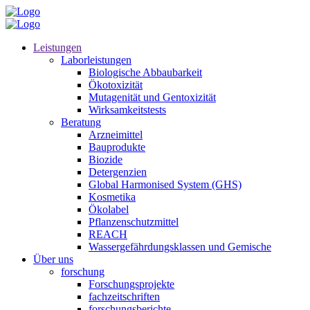
Leistungen
Laborleistungen
Biologische Abbaubarkeit
Ökotoxizität
Mutagenität und Gentoxizität
Wirksamkeitstests
Beratung
Arzneimittel
Bauprodukte
Biozide
Detergenzien
Global Harmonised System (GHS)
Kosmetika
Ökolabel
Pflanzenschutzmittel
REACH
Wassergefährdungsklassen und Gemische
Über uns
forschung
Forschungsprojekte
fachzeitschriften
forschungsberichte