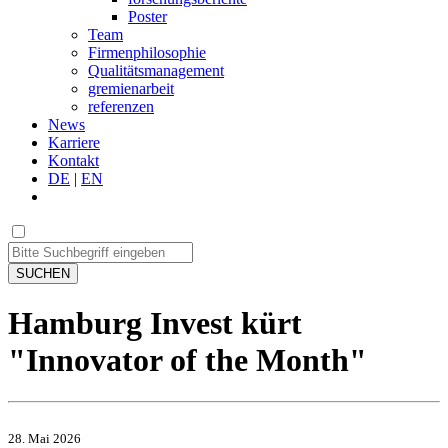
Poster
Team
Firmenphilosophie
Qualitätsmanagement
gremienarbeit
referenzen
News
Karriere
Kontakt
DE
|
EN
SUCHEN
Hamburg Invest kürt
"Innovator of the Month"
28. Mai 2026