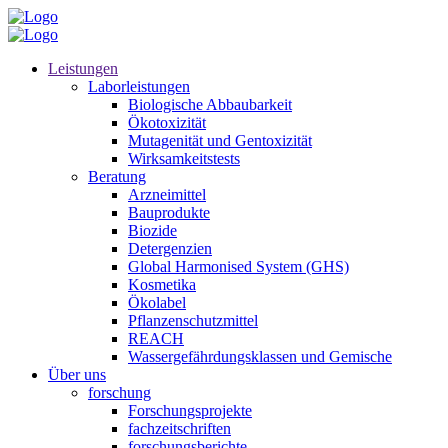
Leistungen
Laborleistungen
Biologische Abbaubarkeit
Ökotoxizität
Mutagenität und Gentoxizität
Wirksamkeitstests
Beratung
Arzneimittel
Bauprodukte
Biozide
Detergenzien
Global Harmonised System (GHS)
Kosmetika
Ökolabel
Pflanzenschutzmittel
REACH
Wassergefährdungsklassen und Gemische
Über uns
forschung
Forschungsprojekte
fachzeitschriften
forschungsberichte