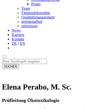
Poster
Team
Firmenphilosophie
Qualitätsmanagement
gremienarbeit
referenzen
News
Karriere
Kontakt
DE
|
EN
SUCHEN
Elena Perabo, M. Sc.
Prüfleitung Ökotoxikologie