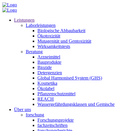
Leistungen
Laborleistungen
Biologische Abbaubarkeit
Ökotoxizität
Mutagenität und Gentoxizität
Wirksamkeitstests
Beratung
Arzneimittel
Bauprodukte
Biozide
Detergenzien
Global Harmonised System (GHS)
Kosmetika
Ökolabel
Pflanzenschutzmittel
REACH
Wassergefährdungsklassen und Gemische
Über uns
forschung
Forschungsprojekte
fachzeitschriften
forschungsberichte