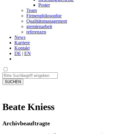
Poster
Team
Firmenphilosophie
Qualitätsmanagement
gremienarbeit
referenzen
News
Karriere
Kontakt
DE
|
EN
SUCHEN
Beate Kniess
Archivbeauftragte