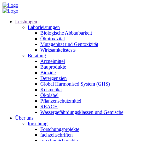
Leistungen
Laborleistungen
Biologische Abbaubarkeit
Ökotoxizität
Mutagenität und Gentoxizität
Wirksamkeitstests
Beratung
Arzneimittel
Bauprodukte
Biozide
Detergenzien
Global Harmonised System (GHS)
Kosmetika
Ökolabel
Pflanzenschutzmittel
REACH
Wassergefährdungsklassen und Gemische
Über uns
forschung
Forschungsprojekte
fachzeitschriften
forschungsberichte