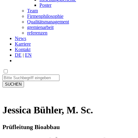
Poster
Team
Firmenphilosophie
Qualitätsmanagement
gremienarbeit
referenzen
News
Karriere
Kontakt
DE
|
EN
SUCHEN
Jessica Bühler, M. Sc.
Prüfleitung Bioabbau